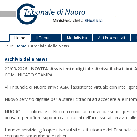
Home
Il Tribunale
Modulistica
Atti Procedurali
Sei in:
Home
>
Archivio delle News
Archivio delle News
22/05/2026 -
NOVITA: Assistente digitale. Arriva il chat-bot 
COMUNICATO STAMPA
Al Tribunale di Nuoro arriva ASiA: l’assistente virtuale con Intelligen
Nuovo servizio digitale per aiutare i cittadini ad accedere alle in
NUORO – Il Tribunale di Nuoro compie un nuovo passo nel percorso di i
pensato per offrire supporto ai cittadini nell’accesso ai servizi e alle 
Il nuovo servizio, già operativo sul sito istituzionale del Tribunale
computer, smartphone e tablet.