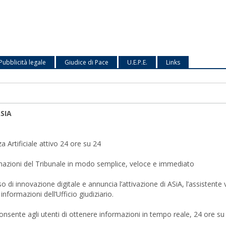
Pubblicità legale
Giudice di Pace
U.E.P.E.
Links
ASIA
za Artificiale attivo 24 ore su 24
formazioni del Tribunale in modo semplice, veloce e immediato
nnovazione digitale e annuncia l’attivazione di ASiA, l’assistente virt
informazioni dell’Ufficio giudiziario.
, consente agli utenti di ottenere informazioni in tempo reale, 24 ore s